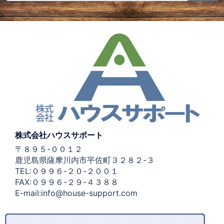
株式会社ハウスサポート
〒８９５-００１２
鹿児島県薩摩川内市平佐町３２８２-３
TEL:０９９６-２０-２００１
FAX:０９９６-２９-４３８８
E-mail:info@house-support.com