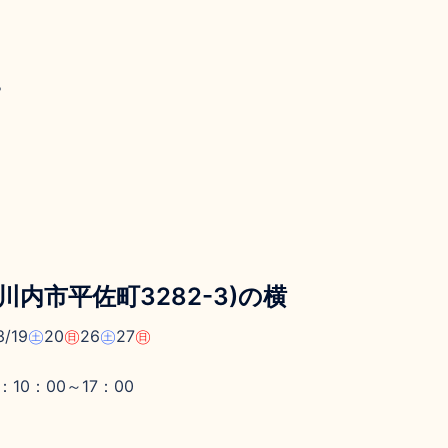
？
内市平佐町3282-3)の横
/19
㊏
20
㊐
26
㊏
27
㊐
10：00～17：00