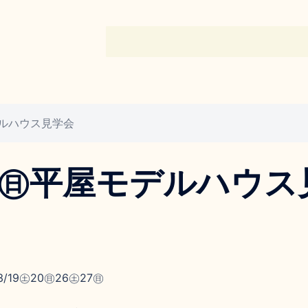
モデルハウス見学会
㊏27㊐平屋モデルハウス
/19㊏20㊐26㊏27㊐