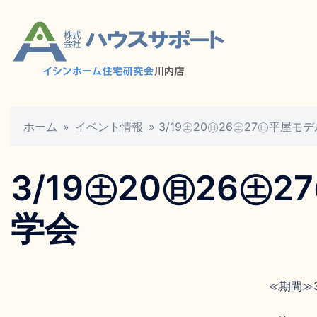
ホーム
»
イベント情報
»
3/19㊏20㊐26㊏27㊐平屋
3/19㊏20㊐26
学会
≪期間≫3