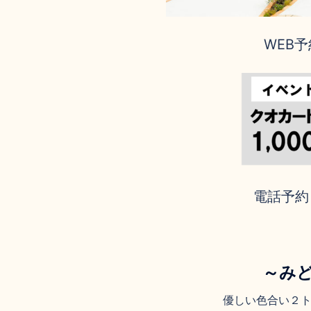
WEB予
電話予約 0
～みど
優しい色合い２