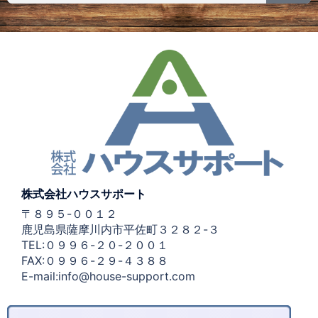
株式会社ハウスサポート
〒８９５-００１２
鹿児島県薩摩川内市平佐町３２８２-３
TEL:０９９６-２０-２００１
FAX:０９９６-２９-４３８８
E-mail:info@house-support.com